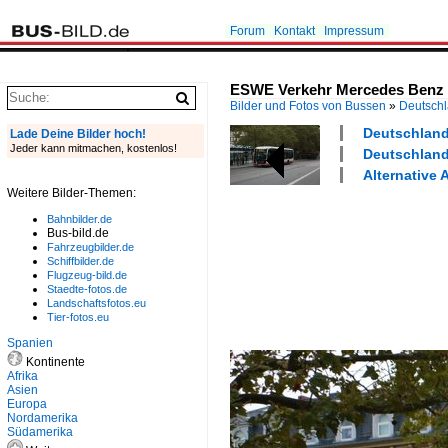
Forum
Kontakt
Impressum
ESWE Verkehr Mercedes Benz e
Bilder und Fotos von Bussen
»
Deutsch
Deutschland 
Lade Deine Bilder hoch!
Jeder kann mitmachen, kostenlos!
Deutschland 
Alternative 
Weitere Bilder-Themen:
Bahnbilder.de
Bus-bild.de
Fahrzeugbilder.de
Schiffbilder.de
Flugzeug-bild.de
Staedte-fotos.de
Landschaftsfotos.eu
Tier-fotos.eu
Spanien
Kontinente
Afrika
Asien
Europa
Nordamerika
Südamerika