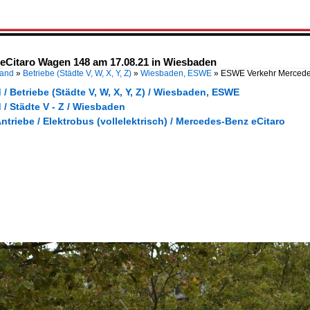
Citaro Wagen 148 am 17.08.21 in Wiesbaden
land
»
Betriebe (Städte V, W, X, Y, Z)
»
Wiesbaden, ESWE
»
ESWE Verkehr Mercede
/ Betriebe (Städte V, W, X, Y, Z) / Wiesbaden, ESWE
/ Städte V - Z / Wiesbaden
Antriebe / Elektrobus (vollelektrisch) / Mercedes-Benz eCitaro