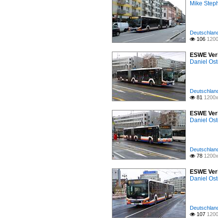
Mike Step
Deutschland
106
1200

ESWE Verk
Daniel Ost
Deutschland
81
1200x

ESWE Verk
Daniel Ost
Deutschland
78
1200x

ESWE Verk
Daniel Ost
Deutschland
107
1200
