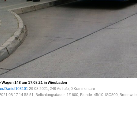
 Wagen 148 am 17.08.21 in Wiesbaden
ser/Daniel103101
29.08.2021, 249 Aufrufe, 0 Kommentare
2021:08:17 14:58:51, Belichtungsdauer: 1/1600, Blende: 45/10, ISO800, Brennweit