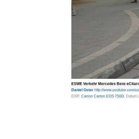
ESWE Verkehr Mercedes Benz eCitaro
Daniel Oster
http://www.youtube.com/u
EXIF:
Canon Canon EOS 750D
, Datum 