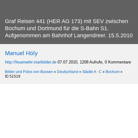
Graf Reisen 441 (HER AG 173) mit SEV zwischen
Bochum und Dortmund für die S-Bahn S1.
Aufgenommen am Bahnhof Langendreer. 15.5.2010
Manuel Höly
http://feuerwehr.startbilder.de
07.07.2010, 1208 Aufrufe, 0 Kommentare
Bilder und Fotos von Bussen
»
Deutschland
»
Städte A - C
»
Bochum
»
ID 51519