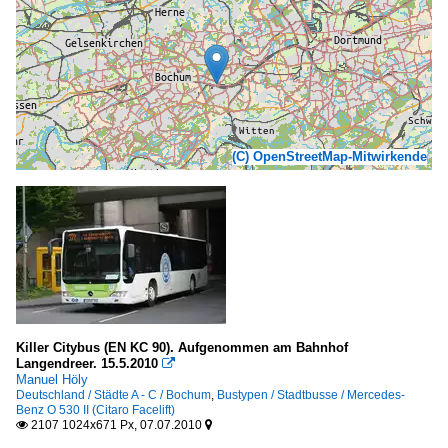
(C) OpenStreetMap-Mitwirkende
Killer Citybus (EN KC 90). Aufgenommen am Bahnhof
Langendreer. 15.5.2010

Manuel Höly
Deutschland / Städte A - C / Bochum
,
Bustypen / Stadtbusse / Mercedes-
Benz O 530 II (Citaro Facelift)
2107 1024x671 Px, 07.07.2010

