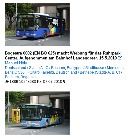
Bogestra 0602 (EN BO 625) macht Werbung für das Ruhrpark
Center. Aufgenommen am Bahnhof Langendreer. 15.5.2010

Manuel Höly
Deutschland / Städte A - C / Bochum
,
Bustypen / Stadtbusse / Mercedes-
Benz O 530 II (Citaro Facelift)
,
Deutschland / Betriebe (Städte A, B, C) /
Bochum, Bogestra
1889 1024x683 Px, 07.07.2010

