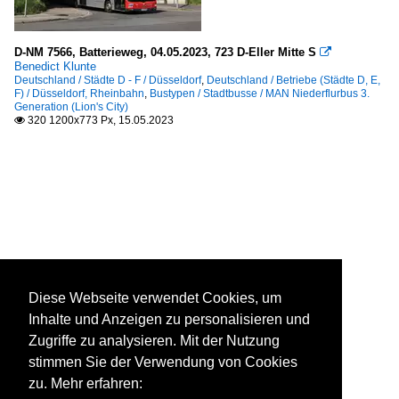
D-NM 7566, Batterieweg, 04.05.2023, 723 D-Eller Mitte S

Benedict Klunte
Deutschland / Städte D - F / Düsseldorf
,
Deutschland / Betriebe (Städte D, E,
F) / Düsseldorf, Rheinbahn
,
Bustypen / Stadtbusse / MAN Niederflurbus 3.
Generation (Lion's City)
320 1200x773 Px, 15.05.2023

Diese Webseite verwendet Cookies, um
Inhalte und Anzeigen zu personalisieren und
Zugriffe zu analysieren. Mit der Nutzung
stimmen Sie der Verwendung von Cookies
zu. Mehr erfahren: