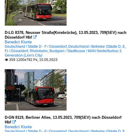
D-LG 8378, Neusser Straße(Kniebrücke), 13.05.2023, 709(SEV) nach
Düsseldorf Hbf

Benedict Klunte
Deutschland / Städte D - F / Düsseldorf
,
Deutschland / Betriebe (Städte D, E,
F) / Düsseldorf, Rheinbahn
,
Bustypen / Stadtbusse / MAN Niederflurbus 3.
Generation (Lion's City)
359 1200x792 Px, 15.05.2023

D-GN 8119, Berliner Allee, 13.05.2023, 709(SEV) nach Düsseldorf
Hbf

Benedict Klunte
Deutschland / Städte D - F / Düsseldorf
,
Deutschland / Betriebe (Städte D, E,