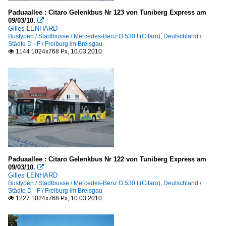
Paduaallee : Citaro Gelenkbus Nr 123 von Tuniberg Express am
09/03/10.

Gilles LENHARD
Bustypen / Stadtbusse / Mercedes-Benz O 530 I (Citaro)
,
Deutschland /
Städte D - F / Freiburg im Breisgau
1144 1024x768 Px, 10.03.2010

Paduaallee : Citaro Gelenkbus Nr 122 von Tuniberg Express am
09/03/10.

Gilles LENHARD
Bustypen / Stadtbusse / Mercedes-Benz O 530 I (Citaro)
,
Deutschland /
Städte D - F / Freiburg im Breisgau
1227 1024x768 Px, 10.03.2010
