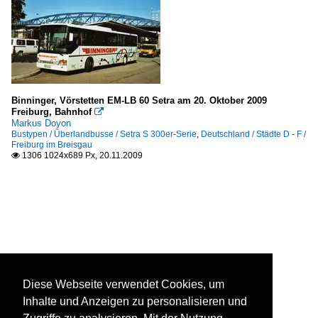
Binninger, Vörstetten EM-LB 60 Setra am 20. Oktober 2009
Freiburg, Bahnhof

Markus Doyon
Bustypen / Überlandbusse / Setra S 300er-Serie
,
Deutschland / Städte D - F /
Freiburg im Breisgau
1306 1024x689 Px, 20.11.2009

Diese Webseite verwendet Cookies, um
Inhalte und Anzeigen zu personalisieren und