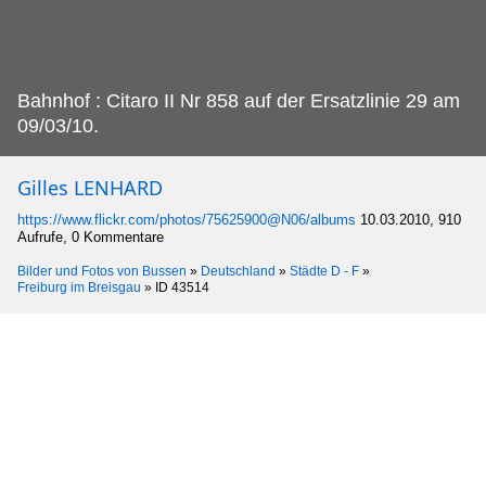
Bahnhof : Citaro II Nr 858 auf der Ersatzlinie 29 am
09/03/10.
Gilles LENHARD
https://www.flickr.com/photos/75625900@N06/albums
10.03.2010, 910
Aufrufe, 0 Kommentare
Bilder und Fotos von Bussen
»
Deutschland
»
Städte D - F
»
Freiburg im Breisgau
»
ID 43514