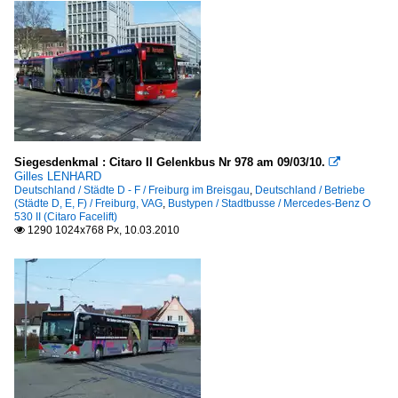
Siegesdenkmal : Citaro II Gelenkbus Nr 978 am 09/03/10.

Gilles LENHARD
Deutschland / Städte D - F / Freiburg im Breisgau
,
Deutschland / Betriebe
(Städte D, E, F) / Freiburg, VAG
,
Bustypen / Stadtbusse / Mercedes-Benz O
530 II (Citaro Facelift)
1290 1024x768 Px, 10.03.2010
