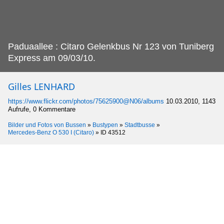
Paduaallee : Citaro Gelenkbus Nr 123 von Tuniberg
Express am 09/03/10.
Gilles LENHARD
https://www.flickr.com/photos/75625900@N06/albums
10.03.2010, 1143
Aufrufe, 0 Kommentare
Bilder und Fotos von Bussen
»
Bustypen
»
Stadtbusse
»
Mercedes-Benz O 530 I (Citaro)
»
ID 43512