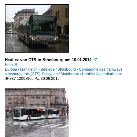
Heuliez von CTS in Strasbourg am 10.01.2014

Felix B.
Europa / Frankreich - Betriebe / Strasbourg - Compagnie des tramways
strasbourgeois (CTS)
,
Bustypen / Stadtbusse / Heuliez Niederflurbusse
387 1200x905 Px, 30.09.2015
