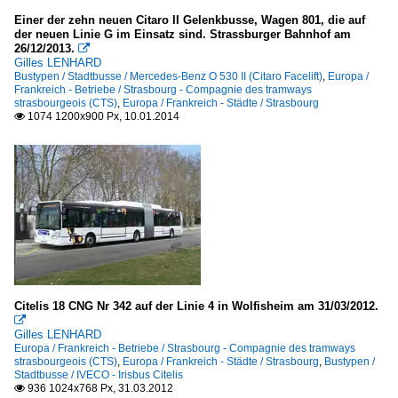
Einer der zehn neuen Citaro II Gelenkbusse, Wagen 801, die auf
der neuen Linie G im Einsatz sind. Strassburger Bahnhof am
26/12/2013.

Gilles LENHARD
Bustypen / Stadtbusse / Mercedes-Benz O 530 II (Citaro Facelift)
,
Europa /
Frankreich - Betriebe / Strasbourg - Compagnie des tramways
strasbourgeois (CTS)
,
Europa / Frankreich - Städte / Strasbourg
1074 1200x900 Px, 10.01.2014

Citelis 18 CNG Nr 342 auf der Linie 4 in Wolfisheim am 31/03/2012.

Gilles LENHARD
Europa / Frankreich - Betriebe / Strasbourg - Compagnie des tramways
strasbourgeois (CTS)
,
Europa / Frankreich - Städte / Strasbourg
,
Bustypen /
Stadtbusse / IVECO - Irisbus Citelis
936 1024x768 Px, 31.03.2012
