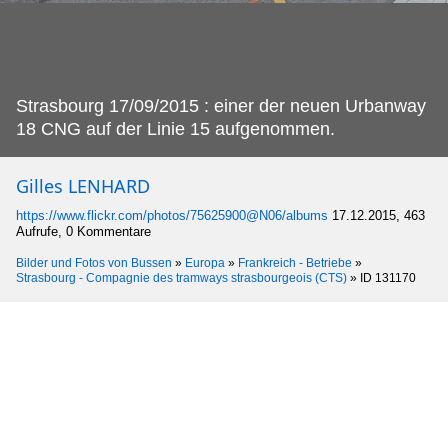
Strasbourg 17/09/2015 : einer der neuen Urbanway
18 CNG auf der Linie 15 aufgenommen.
Gilles LENHARD
https://www.flickr.com/photos/75625900@N06/albums
17.12.2015, 463
Aufrufe, 0 Kommentare
Bilder und Fotos von Bussen
»
Europa
»
Frankreich - Betriebe
»
Strasbourg - Compagnie des tramways strasbourgeois (CTS)
»
ID 131170