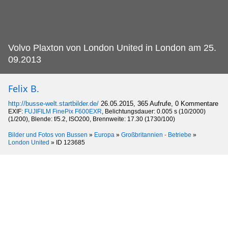
Volvo Plaxton von London United in London am 25.
09.2013
Felix B.
http://busse-welt.startbilder.de/
26.05.2015, 365 Aufrufe, 0 Kommentare
EXIF:
FUJIFILM FinePix F600EXR
, Belichtungsdauer: 0.005 s (10/2000)
(1/200), Blende: f/5.2, ISO200, Brennweite: 17.30 (1730/100)
Bilder und Fotos von Bussen
»
Europa
»
Großbritannien - Betriebe
»
London United
»
ID 123685