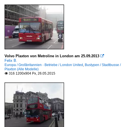
Volvo Plaxton von Metroline in London am 25.09.2013

Felix B.
Europa / Großbritannien - Betriebe / London United
,
Bustypen / Stadtbusse /
Plaxton (Alle Modelle)
316 1200x904 Px, 26.05.2015
