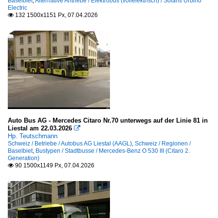
Baselbiet
,
Alternative Antriebe / Elektrobus (vollelektrisch) / Solaris Urbino
Electric
132 1500x1151 Px, 07.04.2026

Auto Bus AG - Mercedes Citaro Nr.70 unterwegs auf der Linie 81 in
Liestal am 22.03.2026

Hp. Teutschmann
Schweiz / Betriebe / Autobus AG Liestal (AAGL)
,
Schweiz / Regionen /
Baselbiet
,
Bustypen / Stadtbusse / Mercedes-Benz O 530 III (Citaro 2.
Generation)
90 1500x1149 Px, 07.04.2026
