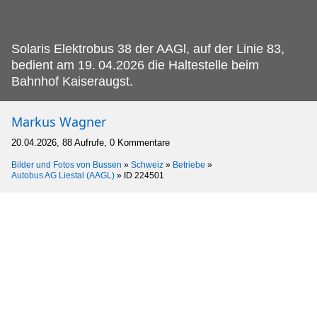
Solaris Elektrobus 38 der AAGl, auf der Linie 83,
bedient am 19.
04.2026 die Haltestelle beim
Bahnhof Kaiseraugst.
Markus Wagner
20.04.2026, 88 Aufrufe, 0 Kommentare
Bilder und Fotos von Bussen
»
Schweiz
»
Betriebe
»
Autobus AG Liestal (AAGL)
»
ID 224501