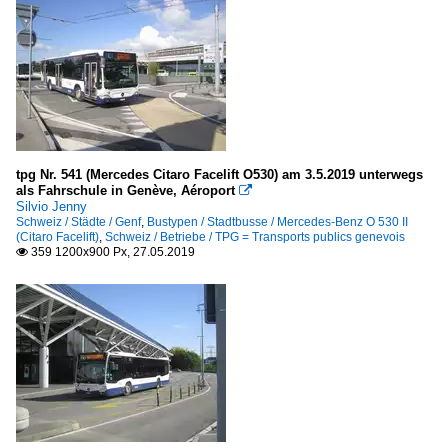
tpg Nr. 541 (Mercedes Citaro Facelift O530) am 3.5.2019 unterwegs
als Fahrschule in Genève, Aéroport

Silvio Jenny
Schweiz / Städte / Genf
,
Bustypen / Stadtbusse / Mercedes-Benz O 530 II
(Citaro Facelift)
,
Schweiz / Betriebe / TPG = Transports publics genevois
359 1200x900 Px, 27.05.2019
