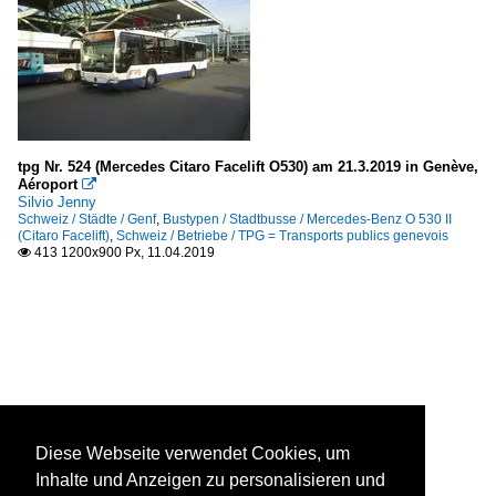
tpg Nr. 524 (Mercedes Citaro Facelift O530) am 21.3.2019 in Genève,
Aéroport

Silvio Jenny
Schweiz / Städte / Genf
,
Bustypen / Stadtbusse / Mercedes-Benz O 530 II
(Citaro Facelift)
,
Schweiz / Betriebe / TPG = Transports publics genevois
413 1200x900 Px, 11.04.2019

Diese Webseite verwendet Cookies, um
Inhalte und Anzeigen zu personalisieren und