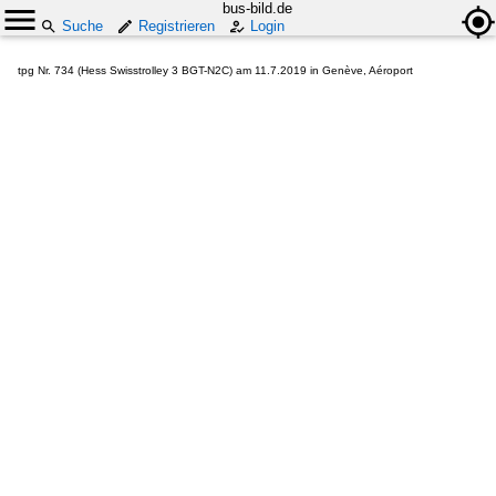
bus-bild.de
Suche
Registrieren
Login
tpg Nr. 734 (Hess Swisstrolley 3 BGT-N2C) am 11.7.2019 in Genève, Aéroport