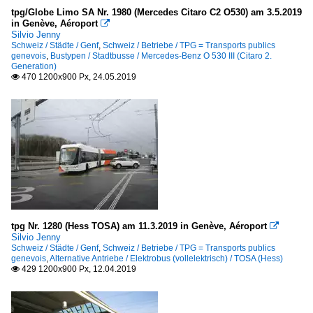
tpg/Globe Limo SA Nr. 1980 (Mercedes Citaro C2 O530) am 3.5.2019
in Genève, Aéroport

Silvio Jenny
Schweiz / Städte / Genf
,
Schweiz / Betriebe / TPG = Transports publics
genevois
,
Bustypen / Stadtbusse / Mercedes-Benz O 530 III (Citaro 2.
Generation)
470 1200x900 Px, 24.05.2019

tpg Nr. 1280 (Hess TOSA) am 11.3.2019 in Genève, Aéroport

Silvio Jenny
Schweiz / Städte / Genf
,
Schweiz / Betriebe / TPG = Transports publics
genevois
,
Alternative Antriebe / Elektrobus (vollelektrisch) / TOSA (Hess)
429 1200x900 Px, 12.04.2019
