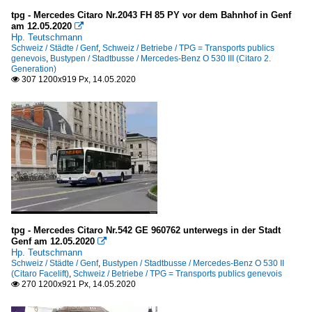
tpg - Mercedes Citaro Nr.2043 FH 85 PY vor dem Bahnhof in Genf
am 12.05.2020

Hp. Teutschmann
Schweiz / Städte / Genf
,
Schweiz / Betriebe / TPG = Transports publics
genevois
,
Bustypen / Stadtbusse / Mercedes-Benz O 530 III (Citaro 2.
Generation)
307 1200x919 Px, 14.05.2020

tpg - Mercedes Citaro Nr.542 GE 960762 unterwegs in der Stadt
Genf am 12.05.2020

Hp. Teutschmann
Schweiz / Städte / Genf
,
Bustypen / Stadtbusse / Mercedes-Benz O 530 II
(Citaro Facelift)
,
Schweiz / Betriebe / TPG = Transports publics genevois
270 1200x921 Px, 14.05.2020
