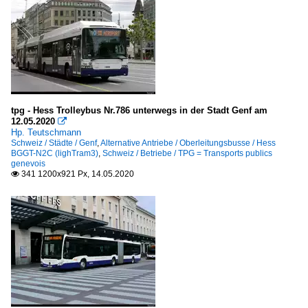
tpg - Hess Trolleybus Nr.786 unterwegs in der Stadt Genf am
12.05.2020

Hp. Teutschmann
Schweiz / Städte / Genf
,
Alternative Antriebe / Oberleitungsbusse / Hess
BGGT-N2C (lighTram3)
,
Schweiz / Betriebe / TPG = Transports publics
genevois
341 1200x921 Px, 14.05.2020
