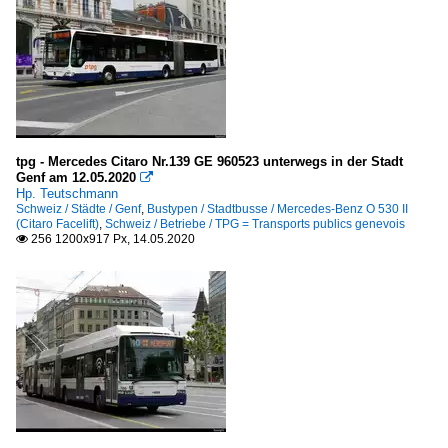
tpg - Mercedes Citaro Nr.139 GE 960523 unterwegs in der Stadt
Genf am 12.05.2020

Hp. Teutschmann
Schweiz / Städte / Genf
,
Bustypen / Stadtbusse / Mercedes-Benz O 530 II
(Citaro Facelift)
,
Schweiz / Betriebe / TPG = Transports publics genevois
256 1200x917 Px, 14.05.2020
