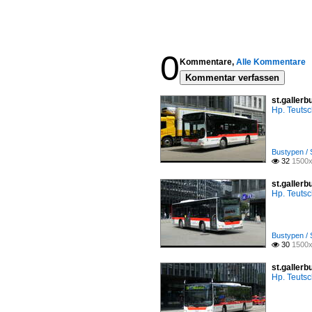
0
Kommentare,
Alle Kommentare
Kommentar verfassen
st.gallerb
Hp. Teuts
Bustypen / 
32
1500x

st.gallerb
Hp. Teuts
Bustypen / 
30
1500x

st.gallerb
Hp. Teuts