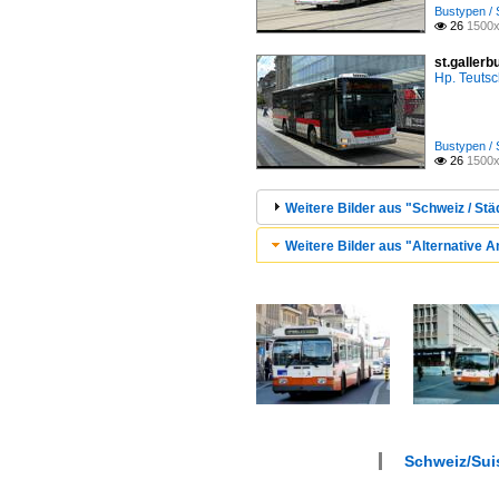
Bustypen / 
26
1500x

st.gallerb
Hp. Teuts
Bustypen / 
26
1500x

Weitere Bilder aus "Schweiz / Städ
Weitere Bilder aus "Alternative A
Schweiz/Suis