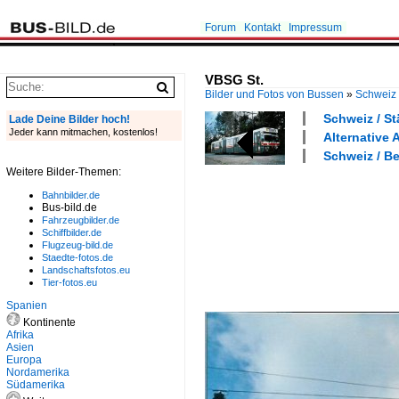
Forum
Kontakt
Impressum
VBSG St.
Bilder und Fotos von Bussen
»
Schweiz
Schweiz / St
Lade Deine Bilder hoch!
Jeder kann mitmachen, kostenlos!
Alternative 
Schweiz / Be
Weitere Bilder-Themen:
Bahnbilder.de
Bus-bild.de
Fahrzeugbilder.de
Schiffbilder.de
Flugzeug-bild.de
Staedte-fotos.de
Landschaftsfotos.eu
Tier-fotos.eu
Spanien
Kontinente
Afrika
Asien
Europa
Nordamerika
Südamerika