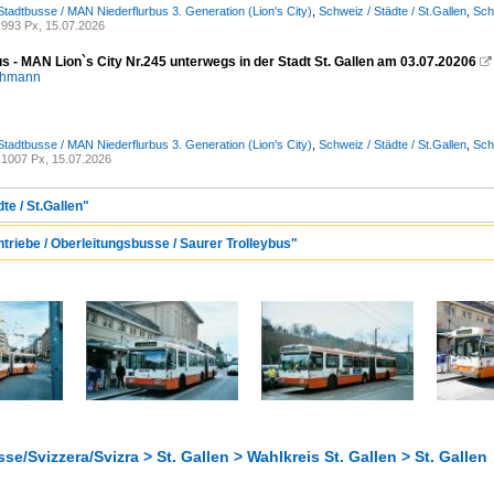
Stadtbusse / MAN Niederflurbus 3. Generation (Lion's City)
,
Schweiz / Städte / St.Gallen
,
Sch
993 Px, 15.07.2026
us - MAN Lion`s City Nr.245 unterwegs in der Stadt St. Gallen am 03.07.20206

chmann
Stadtbusse / MAN Niederflurbus 3. Generation (Lion's City)
,
Schweiz / Städte / St.Gallen
,
Sch
1007 Px, 15.07.2026
te / St.Gallen"
ntriebe / Oberleitungsbusse / Saurer Trolleybus"
se/Svizzera/Svizra > St. Gallen > Wahlkreis St. Gallen > St. Gallen