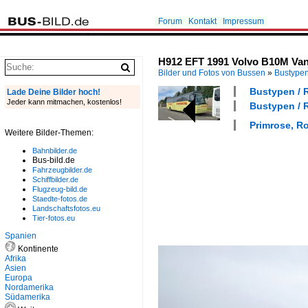
Forum
Kontakt
Impressum
H912 EFT 1991 Volvo B10M Van 
Bilder und Fotos von Bussen
»
Bustype
Bustypen / 
Lade Deine Bilder hoch!
Jeder kann mitmachen, kostenlos!
Bustypen / R
Primrose, Ro
Weitere Bilder-Themen:
Bahnbilder.de
Bus-bild.de
Fahrzeugbilder.de
Schiffbilder.de
Flugzeug-bild.de
Staedte-fotos.de
Landschaftsfotos.eu
Tier-fotos.eu
Spanien
Kontinente
Afrika
Asien
Europa
Nordamerika
Südamerika