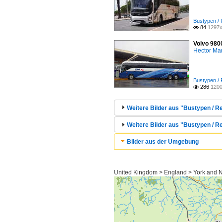
Bustypen / 
84
1297x

Volvo 9800
Hector Mar
Bustypen / 
286
1200

Weitere Bilder aus "Bustypen / R
Weitere Bilder aus "Bustypen / Re
Bilder aus der Umgebung
United Kingdom > England > York and No