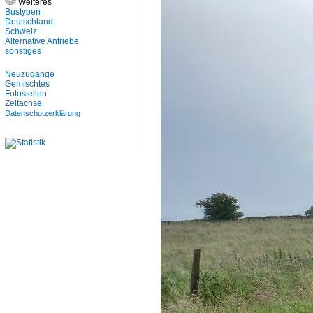
Weiteres
Bustypen
Deutschland
Schweiz
Alternative Antriebe
sonstiges
Neuzugänge
Gemischtes
Fotostellen
Zeitachse
Datenschutzerklärung