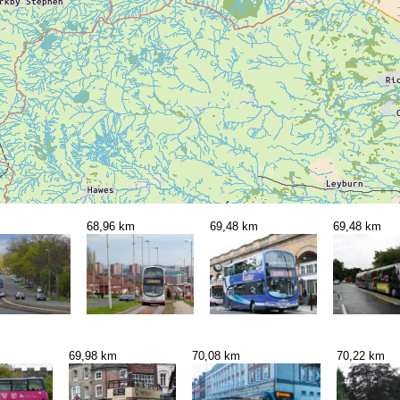
68,96 km
69,48 km
69,48 km
69,98 km
70,08 km
70,22 km