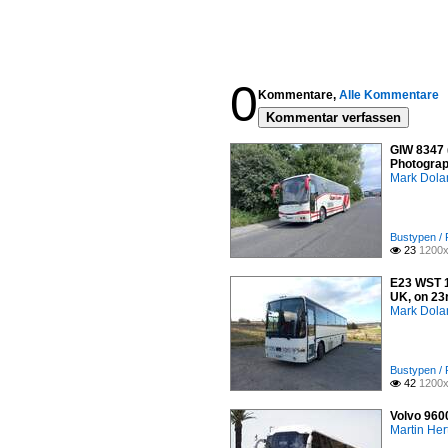
0
Kommentare,
Alle Kommentare
Kommentar verfassen
GIW 8347 
Photograp
Mark Dola
Bustypen / 
23
1200x

E23 WST 1
UK, on 23
Mark Dola
Bustypen / 
42
1200x

Volvo 960
Martin Her