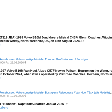
(T119 JBA) 1999 Volvo B10M Jonckheere Mistral C46Ft Glenn Coaches, Wiggingt
hed in Whitby, North Yorkshire, UK, on 18th August 2024.

n
Reisebusse / Volvo sonstige Modelle
,
Europa / Großbritannien / Sonstiges
900 Px, 29.06.2026

997 Volvo B10M Van Hool Alizee C57F New to Pulham, Bourton on the Water, re
rd October 2024, when it was operated by Primrose Coaches, Hexham, Northu
n
Reisebusse / Volvo sonstige Modelle
,
Bustypen / Reisebusse / Van Hool T8xx (alle Modelle)
,
900 Px, 19.06.2026

0 "Blunden", Kapstadt/Südafrika Januar 2026

tzberg