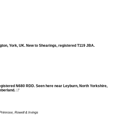
on, York, UK. New to Shearings, registered T119 JBA.
gistered N680 RDD. Seen here near Leyburn, North Yorkshire,
mberland.

Primrose, Rowell & Irvings