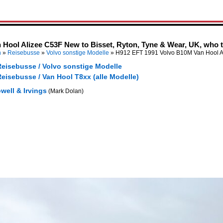
Hool Alizee C53F New to Bisset, Ryton, Tyne & Wear, UK, who t
n
»
Reisebusse
»
Volvo sonstige Modelle
»
H912 EFT 1991 Volvo B10M Van Hool A
Reisebusse / Volvo sonstige Modelle
eisebusse / Van Hool T8xx (alle Modelle)
well & Irvings
(Mark Dolan)