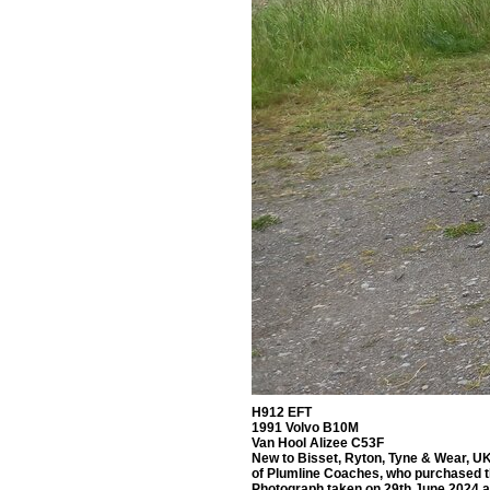
H912 EFT
1991 Volvo B10M
Van Hool Alizee C53F
New to Bisset, Ryton, Tyne & Wear, UK
of Plumline Coaches, who purchased t
Photograph taken on 29th June 2024 a