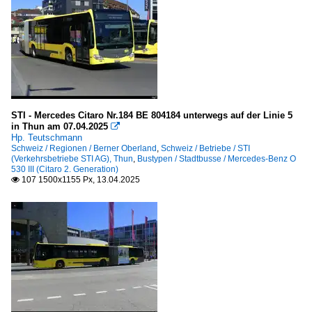
STI - Mercedes Citaro Nr.184 BE 804184 unterwegs auf der Linie 5
in Thun am 07.04.2025

Hp. Teutschmann
Schweiz / Regionen / Berner Oberland
,
Schweiz / Betriebe / STI
(Verkehrsbetriebe STI AG), Thun
,
Bustypen / Stadtbusse / Mercedes-Benz O
530 III (Citaro 2. Generation)
107 1500x1155 Px, 13.04.2025
