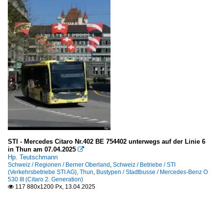
STI - Mercedes Citaro Nr.402 BE 754402 unterwegs auf der Linie 6
in Thun am 07.04.2025

Hp. Teutschmann
Schweiz / Regionen / Berner Oberland
,
Schweiz / Betriebe / STI
(Verkehrsbetriebe STI AG), Thun
,
Bustypen / Stadtbusse / Mercedes-Benz O
530 III (Citaro 2. Generation)
117 880x1200 Px, 13.04.2025
