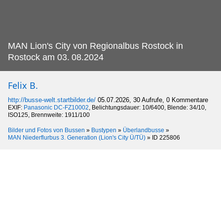
MAN Lion's City von Regionalbus Rostock in
Rostock am 03.
08.2024
Felix B.
http://busse-welt.startbilder.de/
05.07.2026, 30 Aufrufe, 0 Kommentare
EXIF:
Panasonic DC-FZ10002
, Belichtungsdauer: 10/6400, Blende: 34/10,
ISO125, Brennweite: 1911/100
Bilder und Fotos von Bussen
»
Bustypen
»
Überlandbusse
»
MAN Niederflurbus 3. Generation (Lion's City Ü/TÜ)
»
ID 225806