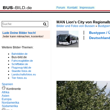
Forum
Kontakt
Impressum
MAN Lion's City von Regionalb
Bilder und Fotos von Bussen
»
Bustype
Bustypen / Ü
Lade Deine Bilder hoch!
Jeder kann mitmachen, kostenlos!
Deutschland
Weitere Bilder-Themen:
Bahnbilder.de
Bus-bild.de
Fahrzeugbilder.de
Schiffbilder.de
Flugzeug-bild.de
Staedte-fotos.de
Landschaftsfotos.eu
Tier-fotos.eu
Spanien
Kontinente
Afrika
Asien
Europa
Nordamerika
Südamerika