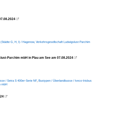
07.08.2024

 (Städte G, H, I) / Hagenow, Verkehrsgesellschaft Ludwigslust-Parchim
slust-Parchim mbH in Plau am See am 07.08.2024

sse / Setra S 400er-Serie NF
,
Bustypen / Überlandbusse / Iveco-Irisbus
im mbH
024
