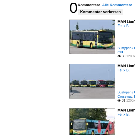
0
Kommentare,
Alle Kommentare
Kommentar verfassen
MAN Lion'
Felix B.
Bustypen / 
mbH
30
1200x

MAN Lion'
Felix B.
Bustypen / 
Crossway
,
31
1200x

MAN Lion'
Felix B.