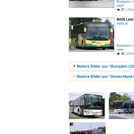
Bustypen / 
mbH
37
1200x

MAN Lion'
Felix B.
Bustypen / 
mbH
30
1200x

Weitere Bilder aus "Bustypen / Ü
Weitere Bilder aus "Deutschland 