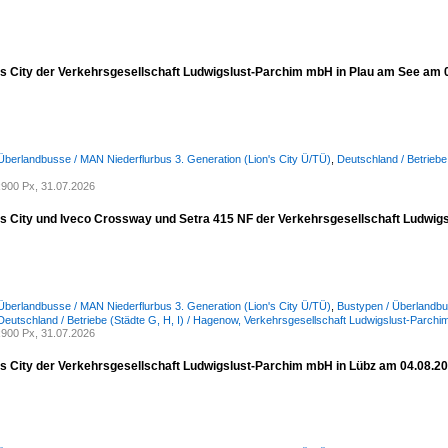
s City der Verkehrsgesellschaft Ludwigslust-Parchim mbH in Plau am See am 
Überlandbusse / MAN Niederflurbus 3. Generation (Lion's City Ü/TÜ)
,
Deutschland / Betriebe
900 Px, 31.07.2026
s City und Iveco Crossway und Setra 415 NF der Verkehrsgesellschaft Ludwig
Überlandbusse / MAN Niederflurbus 3. Generation (Lion's City Ü/TÜ)
,
Bustypen / Überlandbu
Deutschland / Betriebe (Städte G, H, I) / Hagenow, Verkehrsgesellschaft Ludwigslust-Parch
900 Px, 31.07.2026
s City der Verkehrsgesellschaft Ludwigslust-Parchim mbH in Lübz am 04.08.2