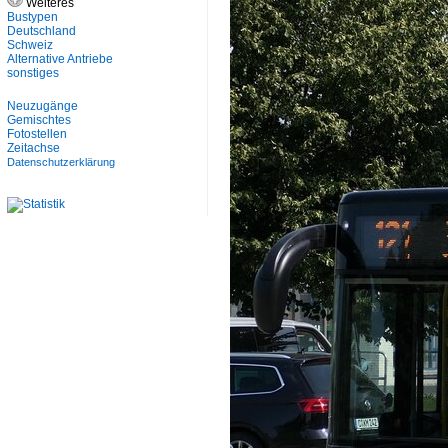
Weiteres
Bustypen
Deutschland
Schweiz
Alternative Antriebe
sonstiges
Neuzugänge
Gemischtes
Fotostellen
Zeitachse
Datenschutzerklärung