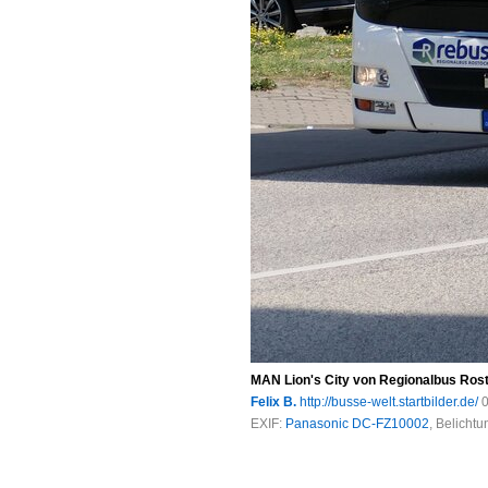
MAN Lion's City von Regionalbus Ros
Felix B.
http://busse-welt.startbilder.de/
0
EXIF:
Panasonic DC-FZ10002
, Belicht