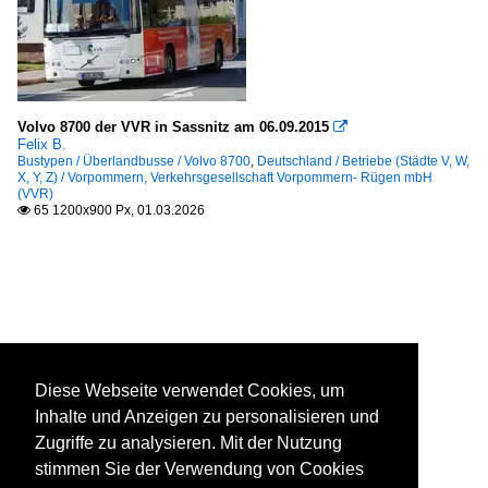
Volvo 8700 der VVR in Sassnitz am 06.09.2015

Felix B.
Bustypen / Überlandbusse / Volvo 8700
,
Deutschland / Betriebe (Städte V, W,
X, Y, Z) / Vorpommern, Verkehrsgesellschaft Vorpommern- Rügen mbH
(VVR)
65 1200x900 Px, 01.03.2026

Diese Webseite verwendet Cookies, um
Inhalte und Anzeigen zu personalisieren und
Zugriffe zu analysieren. Mit der Nutzung
stimmen Sie der Verwendung von Cookies