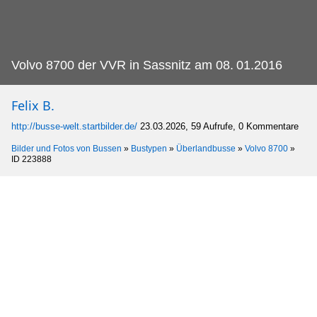
Volvo 8700 der VVR in Sassnitz am 08.
01.2016
Felix B.
http://busse-welt.startbilder.de/
23.03.2026, 59 Aufrufe, 0 Kommentare
Bilder und Fotos von Bussen
»
Bustypen
»
Überlandbusse
»
Volvo 8700
»
ID 223888