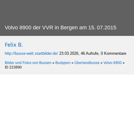
Volvo 8900 der VVR in Bergen am 15.
07.2015
Felix B.
http://busse-welt.startbilder.de/
23.03.2026, 46 Aufrufe, 0 Kommentare
Bilder und Fotos von Bussen
»
Bustypen
»
Überlandbusse
»
Volvo 8900
»
ID 223890