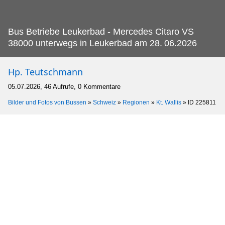
Bus Betriebe Leukerbad - Mercedes Citaro VS
38000 unterwegs in Leukerbad am 28.
06.2026
Hp. Teutschmann
05.07.2026, 46 Aufrufe, 0 Kommentare
Bilder und Fotos von Bussen
»
Schweiz
»
Regionen
»
Kt. Wallis
»
ID 225811