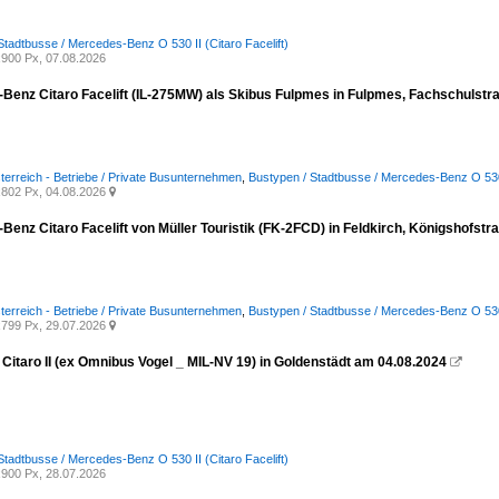
Stadtbusse / Mercedes-Benz O 530 II (Citaro Facelift)
900 Px, 07.08.2026
Benz Citaro Facelift (IL-275MW) als Skibus Fulpmes in Fulpmes, Fachschulst
terreich - Betriebe / Private Busunternehmen
,
Bustypen / Stadtbusse / Mercedes-Benz O 530 I
802 Px, 04.08.2026

Benz Citaro Facelift von Müller Touristik (FK-2FCD) in Feldkirch, Königshofst
terreich - Betriebe / Private Busunternehmen
,
Bustypen / Stadtbusse / Mercedes-Benz O 530 I
799 Px, 29.07.2026

Citaro II (ex Omnibus Vogel _ MIL-NV 19) in Goldenstädt am 04.08.2024

Stadtbusse / Mercedes-Benz O 530 II (Citaro Facelift)
900 Px, 28.07.2026