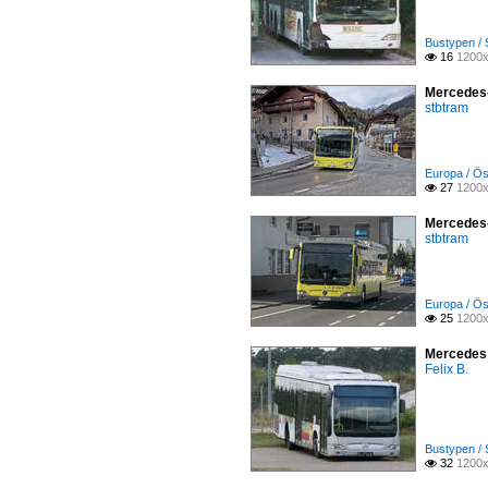
Bustypen / 
16
1200x

Mercedes-
stbtram
Europa / Ös
27
1200x

Mercedes-
stbtram
Europa / Ös
25
1200x

Mercedes 
Felix B.
Bustypen / 
32
1200x
