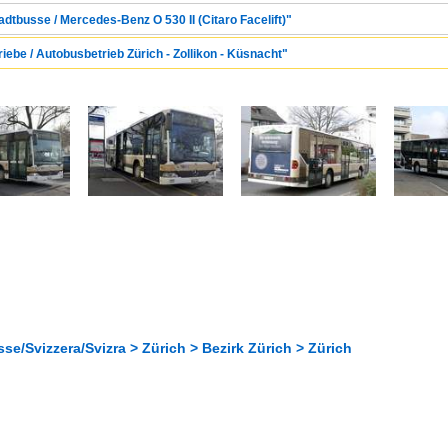
adtbusse / Mercedes-Benz O 530 II (Citaro Facelift)"
riebe / Autobusbetrieb Zürich - Zollikon - Küsnacht"
se/Svizzera/Svizra > Zürich > Bezirk Zürich > Zürich