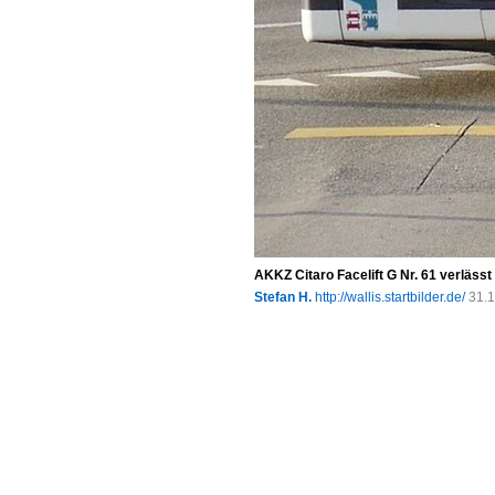
AKKZ Citaro Facelift G Nr. 61 verläss
Stefan H.
http://wallis.startbilder.de/
31.1