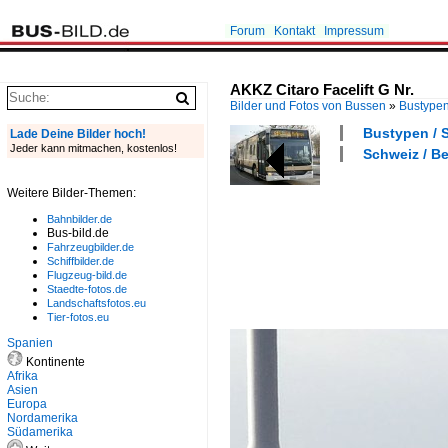
Forum
Kontakt
Impressum
AKKZ Citaro Facelift G Nr.
Bilder und Fotos von Bussen
»
Bustype
Bustypen / S
Lade Deine Bilder hoch!
Jeder kann mitmachen, kostenlos!
Schweiz / Be
Weitere Bilder-Themen:
Bahnbilder.de
Bus-bild.de
Fahrzeugbilder.de
Schiffbilder.de
Flugzeug-bild.de
Staedte-fotos.de
Landschaftsfotos.eu
Tier-fotos.eu
Spanien
Kontinente
Afrika
Asien
Europa
Nordamerika
Südamerika