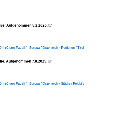
raße. Aufgenommen 5.2.2026.

I (Citaro Facelift)
,
Europa / Österreich - Regionen / Tirol
raße. Aufgenommen 7.8.2025.

I (Citaro Facelift)
,
Europa / Österreich - Städte / Feldkirch