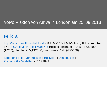
Volvo Plaxton von Arriva in London am 25.
09.2013
Felix B.
http://busse-welt.startbilder.de/
30.05.2015, 350 Aufrufe, 0 Kommentare
EXIF:
FUJIFILM FinePix F600EXR
, Belichtungsdauer: 0.005 s (10/2100)
(1/210), Blende: f/3.5, ISO100, Brennweite: 4.40 (440/100)
Bilder und Fotos von Bussen
»
Bustypen
»
Stadtbusse
»
Plaxton (Alle Modelle)
»
ID 123879