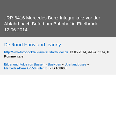
.
RR 6416 Mercedes Benz Integro kurz vor der
Abfahrt nach Befort am Bahnhof in Ettelbrück.
12.06.2014
De Rond Hans und Jeanny
http://wwwfotococktail-revival.startbilder.de
13.06.2014, 495 Aufrufe, 0
Kommentare
Bilder und Fotos von Bussen
»
Bustypen
»
Überlandbusse
»
Mercedes-Benz O 550 (Integro)
»
ID 108603