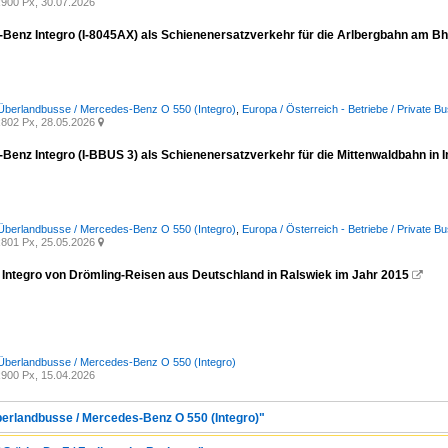
900 Px, 30.07.2026
Benz Integro (I-8045AX) als Schienenersatzverkehr für die Arlbergbahn am Bhf
Überlandbusse / Mercedes-Benz O 550 (Integro)
,
Europa / Österreich - Betriebe / Private 
802 Px, 28.05.2026

Benz Integro (I-BBUS 3) als Schienenersatzverkehr für die Mittenwaldbahn in 
Überlandbusse / Mercedes-Benz O 550 (Integro)
,
Europa / Österreich - Betriebe / Private 
801 Px, 25.05.2026

Integro von Drömling-Reisen aus Deutschland in Ralswiek im Jahr 2015

Überlandbusse / Mercedes-Benz O 550 (Integro)
900 Px, 15.04.2026
berlandbusse / Mercedes-Benz O 550 (Integro)"