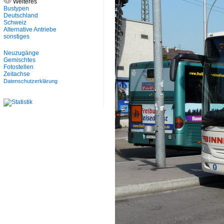
Weiteres
Bustypen
Deutschland
Schweiz
Alternative Antriebe
sonstiges
Neuzugänge
Gemischtes
Fotostellen
Zeitachse
Datenschutzerklärung