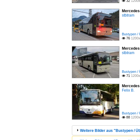
32
1200x

Mercedes-
stbtram
Bustypen / 
76
1200x

Mercedes-
stbtram
Bustypen / 
71
1200x

Mercedes 
Felix B.
Bustypen / 
88
1200x

Weitere Bilder aus "Bustypen / Ü