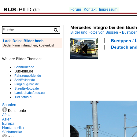
Forum
Kontakt
Impressum
Mercedes Integro bei den Busha
Bilder und Fotos von Bussen
»
Bustype
Bustypen / 
Lade Deine Bilder hoch!
Jeder kann mitmachen, kostenlos!
Deutschland 
Weitere Bilder-Themen:
Bahnbilder.de
Bus-bild.de
Fahrzeugbilder.de
Schiffbilder.de
Flugzeug-bild.de
Staedte-fotos.de
Landschaftsfotos.eu
Tier-fotos.eu
Spanien
Kontinente
Afrika
Asien
Europa
Nordamerika
Südamerika