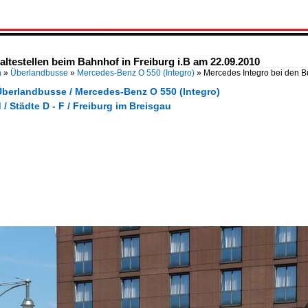
ltestellen beim Bahnhof in Freiburg i.B am 22.09.2010
n
»
Überlandbusse
»
Mercedes-Benz O 550 (Integro)
»
Mercedes Integro bei den B
Überlandbusse / Mercedes-Benz O 550 (Integro)
/ Städte D - F / Freiburg im Breisgau