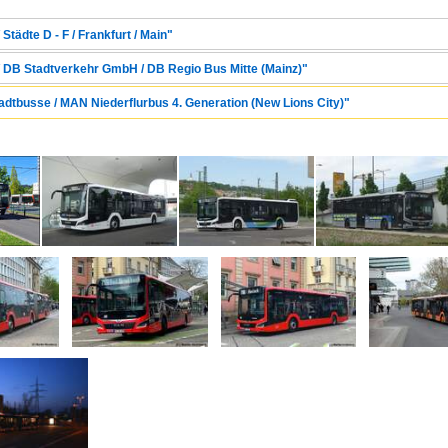
Städte D - F / Frankfurt / Main"
/ DB Stadtverkehr GmbH / DB Regio Bus Mitte (Mainz)"
tadtbusse / MAN Niederflurbus 4. Generation (New Lions City)"