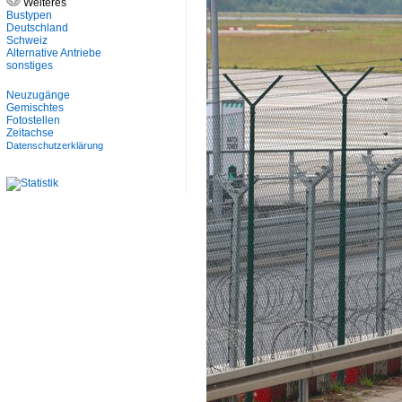
Weiteres
Bustypen
Deutschland
Schweiz
Alternative Antriebe
sonstiges
Neuzugänge
Gemischtes
Fotostellen
Zeitachse
Datenschutzerklärung