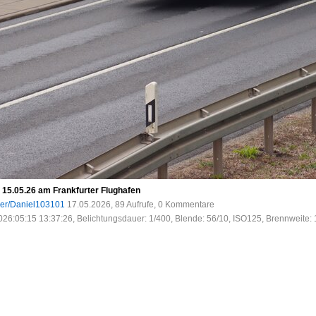
15.05.26 am Frankfurter Flughafen
ser/Daniel103101
17.05.2026, 89 Aufrufe, 0 Kommentare
026:05:15 13:37:26, Belichtungsdauer: 1/400, Blende: 56/10, ISO125, Brennweite: 