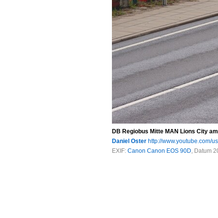
DB Regiobus Mitte MAN Lions City am 
Daniel Oster
http://www.youtube.com/u
EXIF:
Canon Canon EOS 90D
, Datum 2