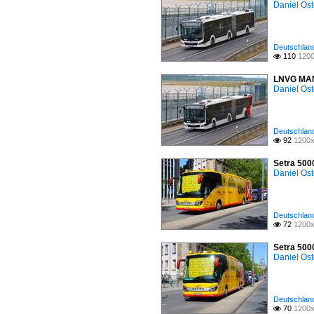
Daniel Ost
Deutschland 
110
1200

LNVG MAN 
Daniel Ost
Deutschland 
92
1200x

Setra 500
Daniel Ost
Deutschland 
72
1200x

Setra 500
Daniel Ost
Deutschland 
70
1200x
