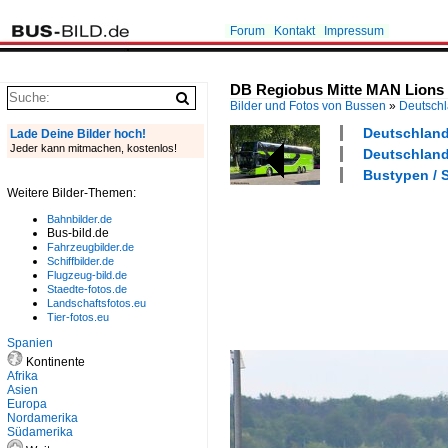
Forum
Kontakt
Impressum
DB Regiobus Mitte MAN Lions C
Bilder und Fotos von Bussen
»
Deutsch
Deutschland 
Lade Deine Bilder hoch!
Jeder kann mitmachen, kostenlos!
Deutschland
Bustypen / S
Weitere Bilder-Themen:
Bahnbilder.de
Bus-bild.de
Fahrzeugbilder.de
Schiffbilder.de
Flugzeug-bild.de
Staedte-fotos.de
Landschaftsfotos.eu
Tier-fotos.eu
Spanien
Kontinente
Afrika
Asien
Europa
Nordamerika
Südamerika