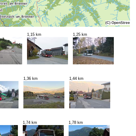
(C) OpenStreetMa
1,15 km
1,25 km
1,36 km
1,44 km
1,74 km
1,78 km