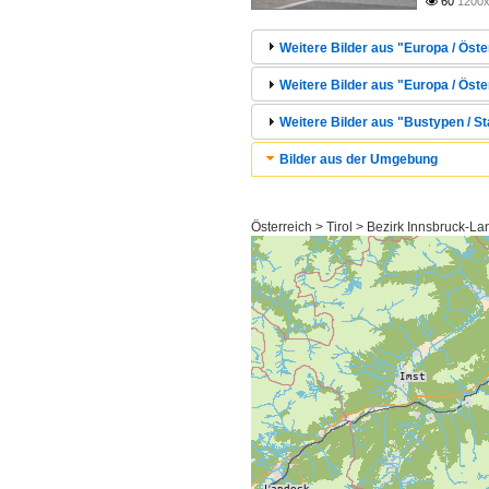
60
1200x

Weitere Bilder aus "Europa / Öster
Weitere Bilder aus "Europa / Öste
Weitere Bilder aus "Bustypen / St
Bilder aus der Umgebung
Österreich > Tirol > Bezirk Innsbruck-La