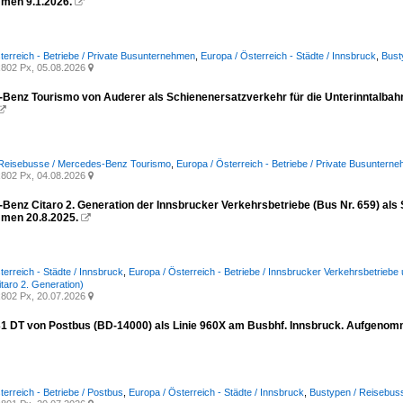
men 9.1.2026.

terreich - Betriebe / Private Busunternehmen
,
Europa / Österreich - Städte / Innsbruck
,
Bust
802 Px, 05.08.2026

Benz Tourismo von Auderer als Schienenersatzverkehr für die Unterinntalbah

 Reisebusse / Mercedes-Benz Tourismo
,
Europa / Österreich - Betriebe / Private Busuntern
802 Px, 04.08.2026

Benz Citaro 2. Generation der Innsbrucker Verkehrsbetriebe (Bus Nr. 659) als
men 20.8.2025.

terreich - Städte / Innsbruck
,
Europa / Österreich - Betriebe / Innsbrucker Verkehrsbetrieb
itaro 2. Generation)
802 Px, 20.07.2026

31 DT von Postbus (BD-14000) als Linie 960X am Busbhf. Innsbruck. Aufgenom
terreich - Betriebe / Postbus
,
Europa / Österreich - Städte / Innsbruck
,
Bustypen / Reisebuss