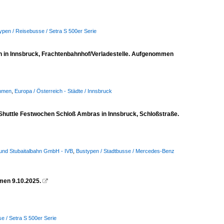
ypen / Reisebusse / Setra S 500er Serie
n in Innsbruck, Frachtenbahnhof/Verladestelle. Aufgenommen
ehmen
,
Europa / Österreich - Städte / Innsbruck
 Shuttle Festwochen Schloß Ambras in Innsbruck, Schloßstraße.
e und Stubaitalbahn GmbH - IVB
,
Bustypen / Stadtbusse / Mercedes-Benz
men 9.10.2025.

e / Setra S 500er Serie