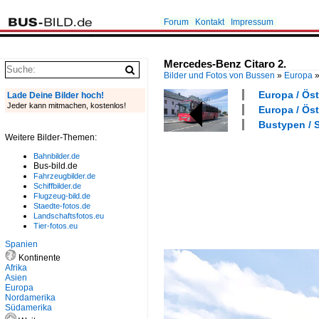
Forum
Kontakt
Impressum
Mercedes-Benz Citaro 2.
Bilder und Fotos von Bussen
»
Europa
Europa / Öst
Lade Deine Bilder hoch!
Jeder kann mitmachen, kostenlos!
Europa / Öst
Bustypen / S
Weitere Bilder-Themen:
Bahnbilder.de
Bus-bild.de
Fahrzeugbilder.de
Schiffbilder.de
Flugzeug-bild.de
Staedte-fotos.de
Landschaftsfotos.eu
Tier-fotos.eu
Spanien
Kontinente
Afrika
Asien
Europa
Nordamerika
Südamerika