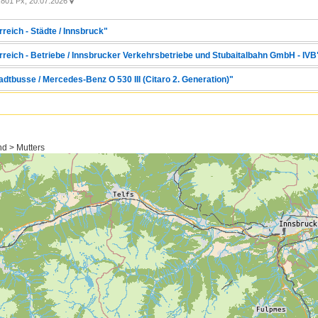
801 Px, 20.07.2026

reich - Städte / Innsbruck"
rreich - Betriebe / Innsbrucker Verkehrsbetriebe und Stubaitalbahn GmbH - IVB
adtbusse / Mercedes-Benz O 530 III (Citaro 2. Generation)"
nd > Mutters