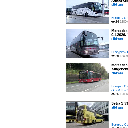
Aufgenom
stbtram
Europa / Ös
24
1200x

Mercedes-
9.1.2026.
stbtram
Bustypen /
25
1200x

Mercedes-
Aufgenom
stbtram
Europa / Ös
O 530 III (C
36
1200x

Setra S 5
stbtram
Europa / Ös