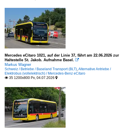
Mercedes eCitaro 1021, auf der Linie 37, fährt am 22.06.2026 zur
Haltestelle St. Jakob. Aufnahme Basel.

Markus Wagner
Schweiz / Betriebe / Baseland Transport (BLT)
,
Alternative Antriebe /
Elektrobus (vollelektrisch) / Mercedes-Benz eCitaro
35 1200x800 Px, 04.07.2026

