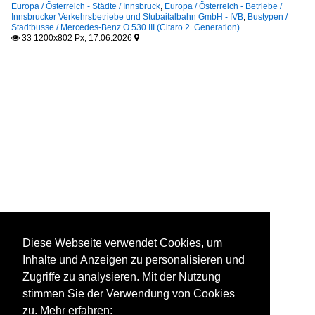
Europa / Österreich - Städte / Innsbruck
,
Europa / Österreich - Betriebe /
Innsbrucker Verkehrsbetriebe und Stubaitalbahn GmbH - IVB
,
Bustypen /
Stadtbusse / Mercedes-Benz O 530 III (Citaro 2. Generation)
33 1200x802 Px, 17.06.2026


Diese Webseite verwendet Cookies, um
Inhalte und Anzeigen zu personalisieren und
Zugriffe zu analysieren. Mit der Nutzung
stimmen Sie der Verwendung von Cookies
zu. Mehr erfahren: