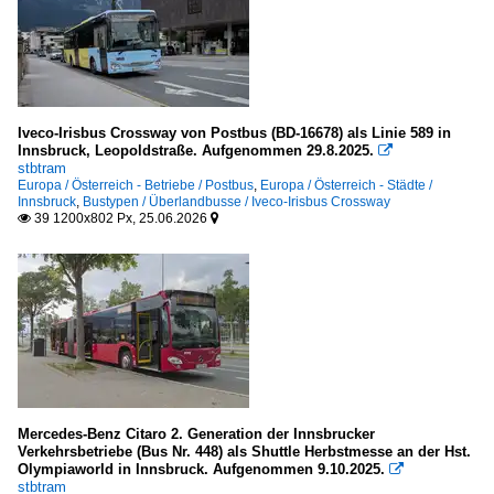
Iveco-Irisbus Crossway von Postbus (BD-16678) als Linie 589 in
Innsbruck, Leopoldstraße. Aufgenommen 29.8.2025.

stbtram
Europa / Österreich - Betriebe / Postbus
,
Europa / Österreich - Städte /
Innsbruck
,
Bustypen / Überlandbusse / Iveco-Irisbus Crossway
39 1200x802 Px, 25.06.2026


Mercedes-Benz Citaro 2. Generation der Innsbrucker
Verkehrsbetriebe (Bus Nr. 448) als Shuttle Herbstmesse an der Hst.
Olympiaworld in Innsbruck. Aufgenommen 9.10.2025.

stbtram